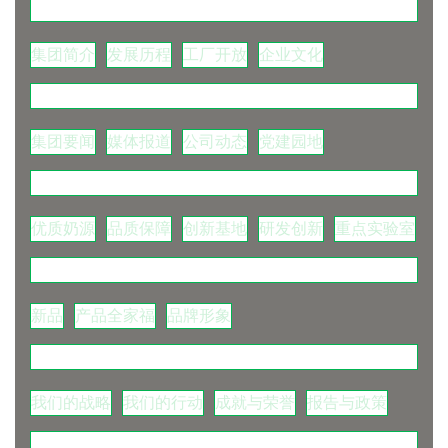
hth·华体会（中国）官方网站-hth.com
集团简介
发展历程
工厂开放
企业文化
hth·华体会（中国）官方网站-hth.com
集团要闻
媒体报道
公司动态
党建园地
品质保证
优质奶源
品质保障
创新基地
研发创新
重点实验室
品牌家族
新品
产品全家福
品牌形象
可持续发展
我们的战略
我们的行动
成就与荣誉
报告与政策
全球至爱