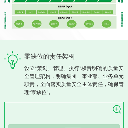
零缺位的责任架构
设立“策划、管理、执行”权责明确的质量安
全管理架构，明确集团、事业部、业务单元
职责，全面落实质量安全主体责任，确保管
理“零缺位”。