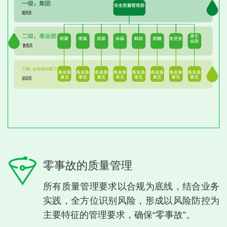
零事故的质量管理
所有质量管理要求以合规为底线，结合业务
实践，全方位识别风险，形成以风险防控为
主要特征的管理要求，确保“零事故”。