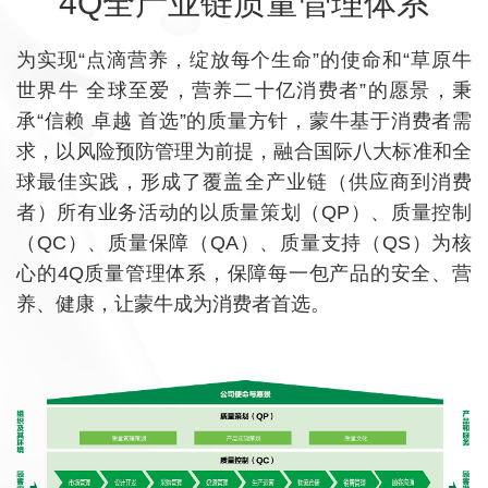
4Q全产业链质量管理体系
为实现“点滴营养，绽放每个生命”的使命和“草原牛
世界牛 全球至爱，营养二十亿消费者”的愿景，秉
承“信赖 卓越 首选”的质量方针，蒙牛基于消费者需
求，以风险预防管理为前提，融合国际八大标准和全
球最佳实践，形成了覆盖全产业链（供应商到消费
者）所有业务活动的以质量策划（QP）、质量控制
（QC）、质量保障（QA）、质量支持（QS）为核
心的4Q质量管理体系，保障每一包产品的安全、营
养、健康，让蒙牛成为消费者首选。