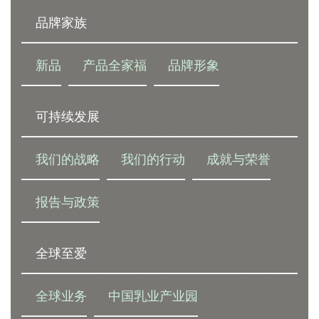
品牌家族
新品
产品全家福
品牌形象
可持续发展
我们的战略
我们的行动
成就与荣誉
报告与政策
全球至爱
全球业务
中国乳业产业园