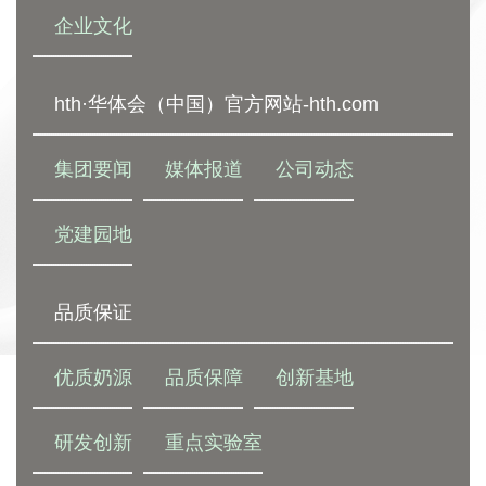
企业文化
hth·华体会（中国）官方网站-hth.com
集团要闻
媒体报道
公司动态
党建园地
品质保证
优质奶源
品质保障
创新基地
研发创新
重点实验室