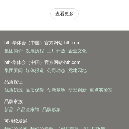
查看更多
hth·华体会（中国）官方网站-hth.com
集团简介
发展历程
工厂开放
企业文化
hth·华体会（中国）官方网站-hth.com
集团要闻
媒体报道
公司动态
党建园地
品质保证
优质奶源
品质保障
创新基地
研发创新
重点实验室
品牌家族
新品
产品全家福
品牌形象
可持续发展