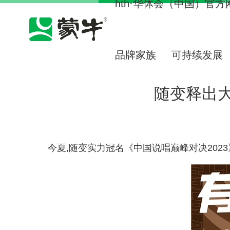
hth·华体会（中国）官方网站
品牌家族
可持续发展
随变释出
今夏,随变实力冠名《中国说唱巅峰对决202