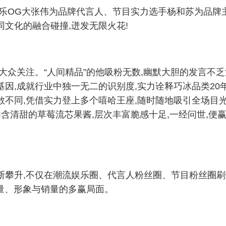
音乐OG大张伟为品牌代言人、节目实力选手杨和苏为品牌
文化的融合碰撞,迸发无限火花!
发大众关注。“人间精品”的他吸粉无数,幽默大胆的发言不
基因,成就行业中独一无二的识别度,实力诠释巧冰品类20
敢不同,凭借实力登上多个嘻哈王座,随时随地吸引全场目
内含清甜的草莓流芯果酱,层次丰富脆感十足,一经问世,便
断攀升,不仅在潮流娱乐圈、代言人粉丝圈、节目粉丝圈刷
流量、形象与销量的多赢局面。