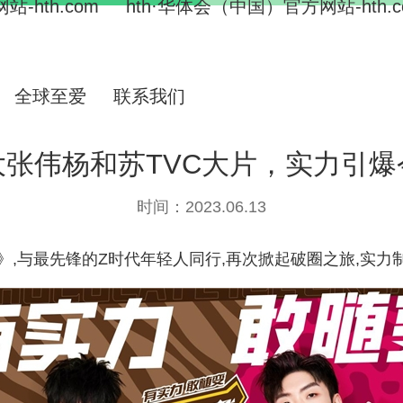
-hth.com
hth·华体会（中国）官方网站-hth.c
全球至爱
联系我们
大张伟杨和苏TVC大片，实力引爆
时间：2023.06.13
3》,与最先锋的Z时代年轻人同行,再次掀起破圈之旅,实力