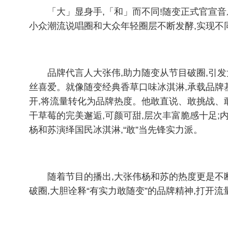
「大」显身手,「和」而不同!随变正式官宣
小众潮流说唱圈和大众年轻圈层不断发酵,实现不同
品牌代言人大张伟,助力随变从节目破圈,引
丝喜爱。就像随变经典香草口味冰淇淋,承载品牌
开,将流量转化为品牌热度。他敢直说、敢挑战、
干草莓的完美邂逅,可颜可甜,层次丰富脆感十足;
杨和苏演绎国民冰淇淋,“敢”当先锋实力派。
随着节目的播出,大张伟杨和苏的热度更是不
破圈,大胆诠释“有实力敢随变”的品牌精神,打开