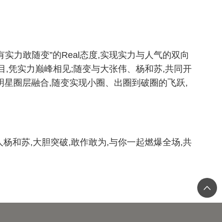
实力敢随变”的Real态度,实现实力与人气的双向
,凭实力巅峰相见;随变与大张伟、杨和苏,共同开
明星圈层融合,随变实现小圈、出圈到破圈的飞跃,
人杨和苏,大胆突破,敢作敢为,与你一起燃爆全场,共