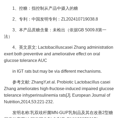
1、控糖：指控制从产品中摄入的糖
2、专利：中国发明专利：ZL202410719038.8
3、本产品蔗糖含量：未检出（依据GB 5009.8第一
法）
4、英文原文: Lactobacilluscasei Zhang administration
exert both preventive and ameliorative effect on oral
glucose tolerance AUC
in IGT rats but may be via different mechanisms.
参考文献: ZhangY,et al. Probiotic Lactobacillus casei
Zhang ameliorates high-fructose-induced impaired glucose
tolerance inhyperinsulinemia rats[J]. European Journal of
Nutrition,2014,53:221-232.
发明名称:乳双歧杆菌MN-GUP乳制品及其在改善2型糖