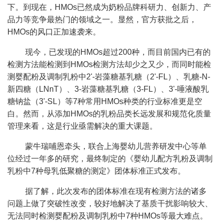
下。到现在，HMOs已然成为奶粉品牌科研力、创新力、产
品力等竞争最热门的领域之一。显然，官方获批之后，
HMOs的风口正加速袭来。
现今，已发现的HMOs超过200种，而目前国内已有的
检测方法能检测到HMOs检测方法却少之又少，而同时能检
测婴配粉及调制乳粉中2'-岩藻糖基乳糖（2'-FL）、乳糖-N-
新四糖（LNnT）、3-岩藻糖基乳糖（3-FL）、3'-唾液酸乳
糖钠盐（3'-SL）等7种常用HMOs种类的行业标准更是空
白。然而，从添加HMOs的乳粉品类长远发展和规范化质量
管理来看，这是行业亟需解决的重大课题。
蒙牛瑞哺恩牵头，联合上海婴幼儿营养研发中心等单
位经过一年多的研究，最终制定的《婴幼儿配方乳粉及调制
乳粉中7种母乳低聚糖的测定》团体标准正式发布。
据了解，此次发布的团体标准在现有检测方法的诸多
问题上做了突破性改变，较好地解决了基质干扰影响较大、
无法同时检测婴配粉及调制乳粉中7种HMOs等最大难点。