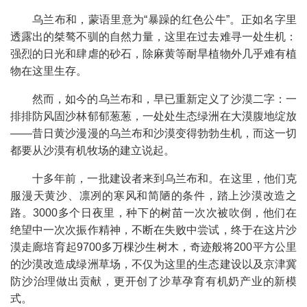
乌兰布和，蒙语里意为“暴躁的红色公牛”。正如名字里
透露出的桀骜不驯的自然力量，这里在过去难寻一处生机：
强烈的日光和肆虐的砂石，除麻黄等耐旱植物外几乎难有植
物在这里生存。
然而，如今的乌兰布和，早已重新定义了沙漠二字：一
排排防风固沙林郁郁葱葱，一处处生态绿洲在大漠腹地绽放
——昔日黄沙漫漫的乌兰布和沙漠变得勃勃生机，而这一切
都要从沙漠有机牧场的建立说起。
十多年前，一批建设者来到乌兰布和。在这里，他们克
服漫天黄沙、凛冽的寒风和简陋的条件，踏上沙漠改造之
路。3000多个日夜里，种下的树苗一次次被吹倒，他们在
绝望中一次次振作精神，不断在失败中尝试，终于在这片沙
漠走廊培育起9700多万棵沙生树木，奇迹般将200平方公里
的沙漠改造成绿洲草场，不仅为这里的生态建设以及京津冀
防沙治理做出贡献，更开创了沙草孕育有机奶产业的新模
式。