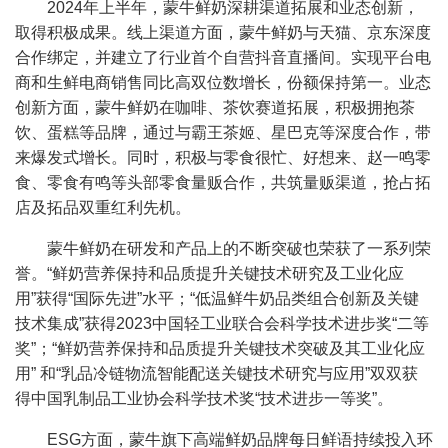
2024年上半年，蒙牛鲜奶深耕渠道拓展和业态创新，
取得积极成果。线上渠道方面，蒙牛鲜奶与天猫、京东深度
合作绑定，并建立了行业首个自营抖音直播间。实现平台电
商和生鲜电商销售同比高双位数增长，份额保持第一。业态
创新方面，蒙牛鲜奶在咖啡、茶饮赛道拓展，积极拥抱茶
饮、蛋糕等品牌，通过与霸王茶姬、星巴克等深度合作，带
来爆发式增长。同时，积极与零食很忙、好想来、赵一鸣零
食、零食有鸣等头部零食量贩合作，共筑量贩渠道，抢占拓
店及拓品双重红利先机。
蒙牛鲜奶在研发和产品上的不断突破也荣获了一系列荣
誉。“鲜奶营养保持和品质提升关键技术研究及工业化应
用”获得“国际先进”水平；“低温鲜牛奶品类组合创新及关键
技术集成”获得2023中国轻工业联合会科学技术进步奖“二等
奖”；“鲜奶营养保持和品质提升关键技术突破及其工业化应
用” 和“乳品冷链物流智能配送关键技术研究与应用”双双获
得中国乳制品工业协会科学技术奖“技术进步一等奖”。
ESG方面，蒙牛旗下高端鲜奶品牌每日鲜语持续投入环