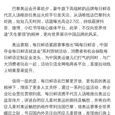
巴黎奥运会开幕前夕，蒙牛旗下高端鲜奶品牌每日鲜语
代言人汤唯担任奥运火炬手引发关注。从汤唯抵达巴黎到火
炬跑，短短几天时间，话题曝光高达2.7亿，持续霸屏抖
音、微博、小红书等核心媒体平台。此举，不仅向世界传
递“天生要强”的精神，更向世界展示中国品牌的风采。
奥运赛期，每日鲜语紧跟赛事推出“喝每日鲜语，中国
夺金每日鲜语就送金”系列营销活动，消费者有机会抽取每
日鲜语定制足金龙头，为中国奥运健儿们打气的同时，与广
大消费者玩在一起，活动引流全网电商各平台，直接拉动线
上销量显著提升。
值得一提的是，每日鲜语在巴黎更开放、更包容的奥运
精神下，增添了更多人文关怀，通过一系列公益活动，将企
业社会责任贯彻到底。每日鲜语携手代言人汤唯推出奥运公
益宣传片，讲述自闭症儿童对奥运的期待及畅想，并将自闭
症儿童对奥运畅想的画作带到法国巴黎，借奥运赛事全世界
瞩目之际，号召国内外关注自闭症儿童群体，发现他们身上