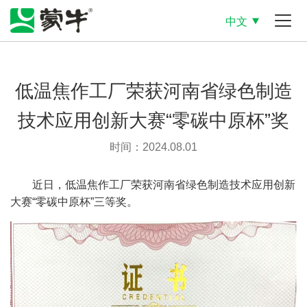
中文
低温焦作工厂荣获河南省绿色制造
技术应用创新大赛“零碳中原杯”奖
时间：2024.08.01
近日，低温焦作工厂荣获河南省绿色制造技术应用创新
大赛“零碳中原杯”三等奖。