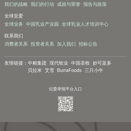
我们的战略
我们的行动
成就与荣誉
报告与政策
全球至爱
全球业务
中国乳业产业园
全球乳业人才培训中心
联系我们
消费者关系
投资者关系
加入我们
招标公告
友情链接：
中粮集团
现代牧业
中国圣牧
妙可蓝多
贝拉米
艾雪
BurraFoods
三只小牛
纪委举报平台入口