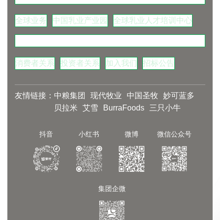
全球业务
中国乳业产业园
全球乳业人才培训中心
联系我们
消费者关系
投资者关系
加入我们
招标公告
友情链接：
中粮集团
现代牧业
中国圣牧
妙可蓝多
贝拉米
艾雪
BurraFoods
三只小牛
抖音
小红书
微博
微信公众号
集团企微